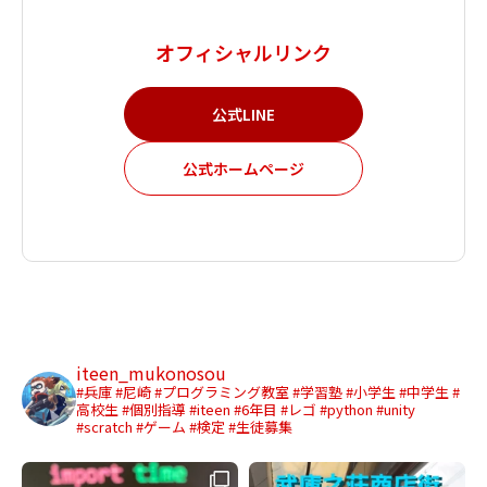
オフィシャルリンク
公式LINE
公式ホームページ
iteen_mukonosou
#兵庫 #尼崎 #プログラミング教室 #学習塾 #小学生 #中学生 #
高校生 #個別指導 #iteen #6年目 #レゴ #python #unity
#scratch #ゲーム #検定 #生徒募集